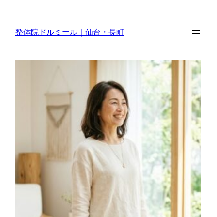
内
容
整体院ドルミール｜仙台・長町
を
ス
キ
ッ
プ