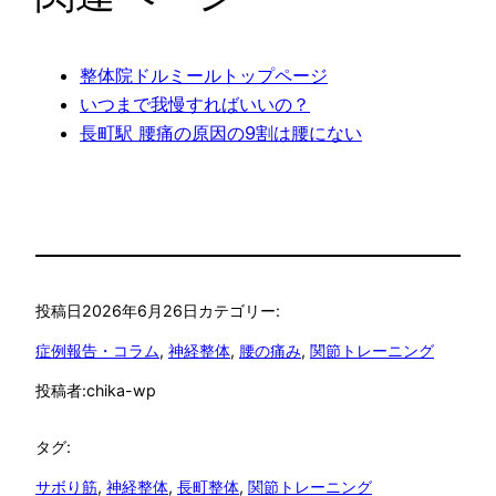
整体院ドルミールトップページ
いつまで我慢すればいいの？
長町駅 腰痛の原因の9割は腰にない
投稿日
2026年6月26日
カテゴリー:
症例報告・コラム
, 
神経整体
, 
腰の痛み
, 
関節トレーニング
投稿者:
chika-wp
タグ:
サボり筋
, 
神経整体
, 
長町整体
, 
関節トレーニング