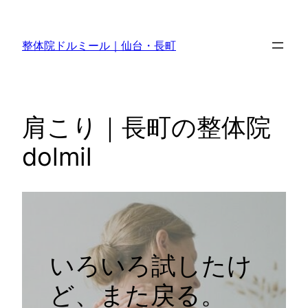
内
容
整体院ドルミール｜仙台・長町
を
ス
キ
ッ
肩こり｜長町の整体院
プ
dolmil
いろいろ試したけ
ど、また戻る。