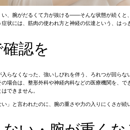
くい、腕がだるくて力が抜ける——そんな状態が続くと
う症状には、筋肉の使われ方と神経の伝達という、はっ
で確認を
が入らなくなった、強いしびれを伴う、ろれつが回らな
その場合は、整形外科や神経内科などの医療機関を、で
とはできません。
ない」と言われたのに、腕の重さや力の入りにくさが続
らない・腕が重くな