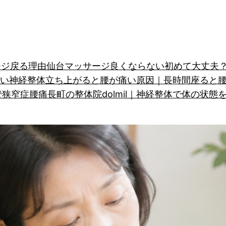
ージ戻る理由
仙台マッサージ良くならない
初めて大丈夫？
い
神経整体
立ち上がると腰が痛い原因｜長時間座ると
管狭窄症
腰痛
長町の整体院dolmil｜神経整体で体の状態