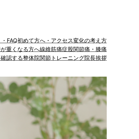
・FAQ
初めて方へ・アクセス
変化の考え方
腰が重くなる方へ
線維筋痛症
股関節痛・膝痛
を確認する整体院
関節トレーニング
院長挨拶