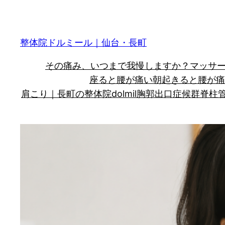
内
容
を
整体院ドルミール｜仙台・長町
ス
その痛み、いつまで我慢しますか？
マッサ
キ
座ると腰が痛い
朝起きると腰が痛
ッ
肩こり｜長町の整体院dolmil
胸郭出口症候群
脊柱
プ