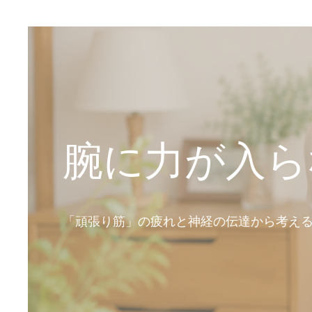
腕に力が入ら
「頑張り筋」の疲れと神経の伝達から考え