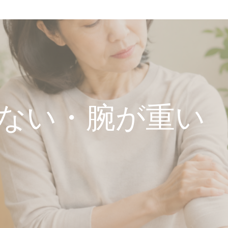
ない・腕が重い
る